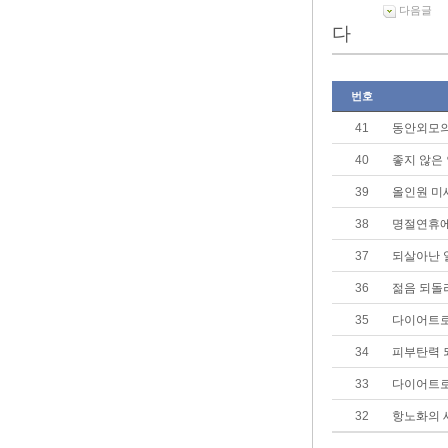
다음글
다
번호
41
동안외모의
40
좋지 않은
39
올인원 미
38
명절연휴에
37
되살아난 
36
젊음 되돌
35
다이어트로
34
피부탄력 
33
다이어트로
32
항노화의 