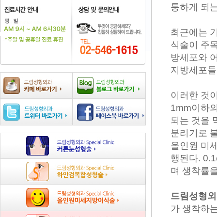
퉁하게 되는
최근에는 
식술이 주목
방세포와 어
지방세포들
이러한 것이
1mm이하의
되는 것을 
분리기로 
올인원 미세
행된다. 0
며 생착률을
드림성형
가 생착하는