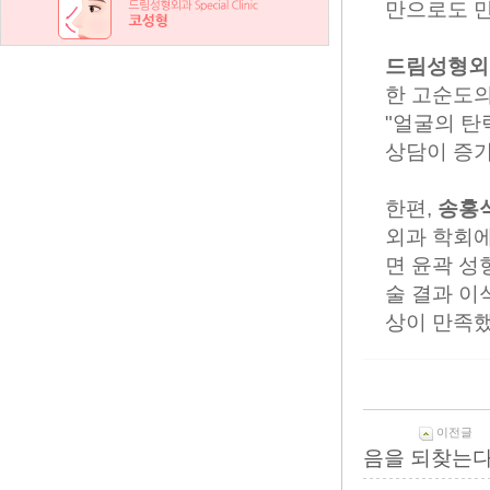
만으로도 만
드림성형외
한 고순도의
"얼굴의 탄
상담이 증가
한편,
송홍
외과 학회에
면 윤곽 성
술 결과 이
상이 만족했
이전글
음을 되찾는