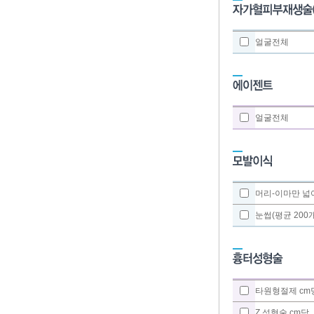
얼굴전체
얼굴전체
머리-이마만 넓어
눈썹(평균 200개
타원형절제 cm
Z 성형술 cm당