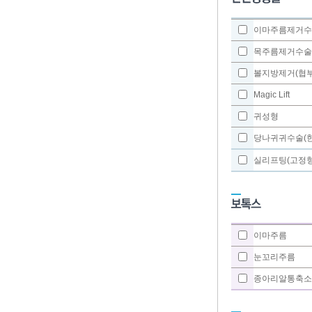
이마주름제거수
목주름제거수술
볼지방제거(협
Magic Lift
귀성형
당나귀귀수술(한
실리프팅(고정형
이마주름
눈꼬리주름
종아리알통축소