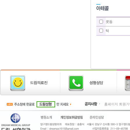
콧등
턱
홈페이지 회원가