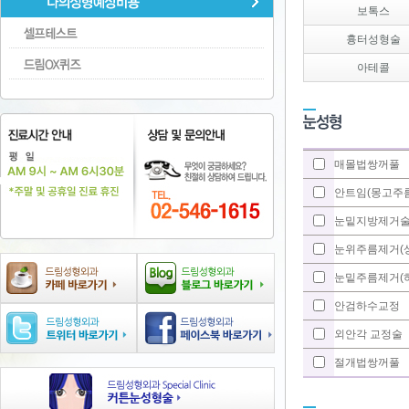
보톡스
흉터성형술
아테콜
매몰법쌍꺼풀
안트임(몽고주름
눈밑지방제거술
눈위주름제거(상
눈밑주름제거(
안검하수교정
외안각 교정술
절개법쌍꺼풀