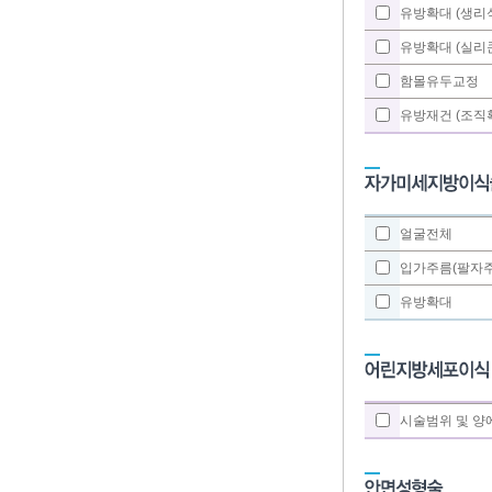
유방확대 (생리
유방확대 (실리콘
함몰유두교정
유방재건 (조직
얼굴전체
입가주름(팔자주
유방확대
시술범위 및 양