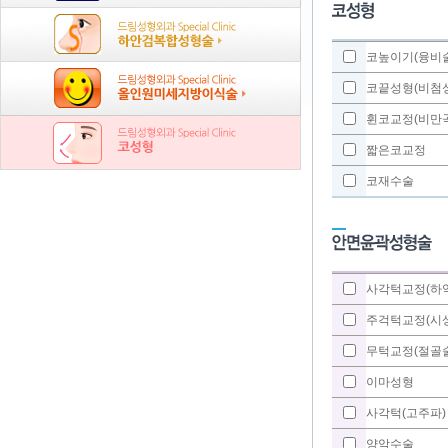
코높이기(융비술
코끝성형(비첨
휜코교정(비만
짧은코교정
코재수술
사각턱교정(하
주걱턱교정(시
무턱교정(절골술
이마성형
사각턱(고주파)
양악수술