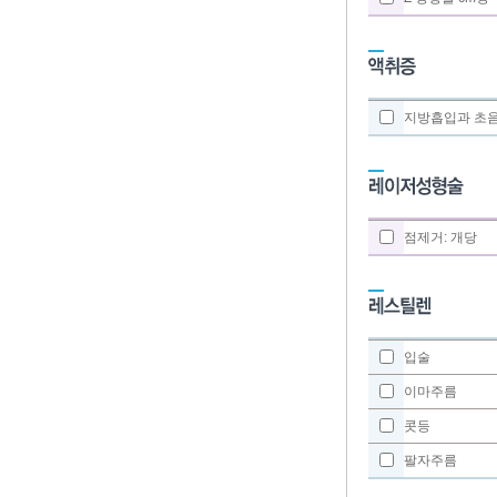
지방흡입과 초
점제거: 개당
입술
이마주름
콧등
팔자주름