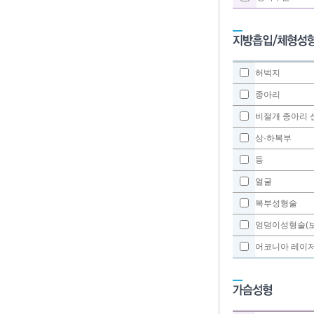
허벅지
종아리
비절개 종아리
상·하복부
등
얼굴
복부성형술
엉덩이성형술(
어코니아 레이저