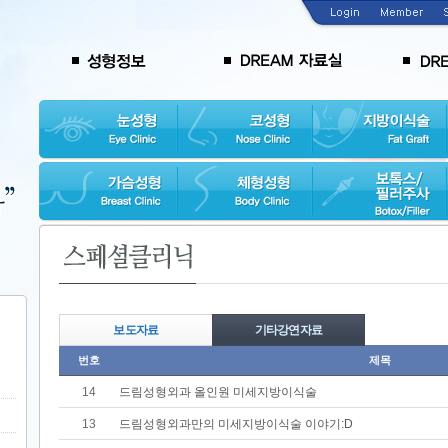
보도자료
기타강연자료
번호
제목
14
드림성형외과 올인원 미세지방이식술
13
드림성형외과만의 미세지방이식술 이야기:D