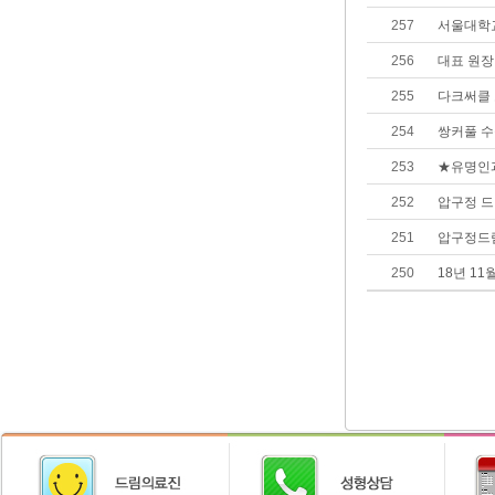
257
서울대학교
256
대표 원장
255
다크써클
254
쌍커풀 수
253
★유명인과
252
압구정 드
251
압구정드
250
18년 1