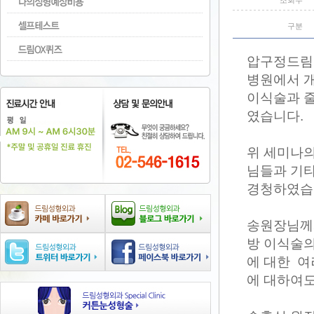
조회수
구분
압구정드림성
병원에서 
이식술과 줄
였습니다.
위 세미나
님들과 기타
경청하였습
송원장님께서
방 이식술의
에 대한 여
에 대하여도