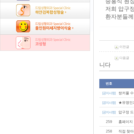
송홍식 원
저희 압구
환자분들께 
이전글
다음글
니다
번호
쌍커풀 수
[공지사항]
★유명인과
[공지사항]
압구정 드
[공지사항]
259
홈페이지 
258
직접 찾아