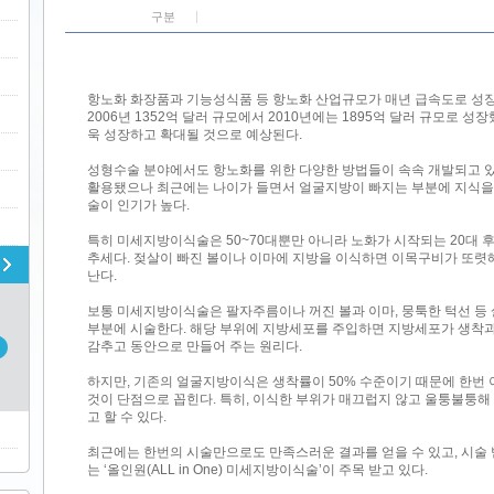
구분
항노화 화장품과 기능성식품 등 항노화 산업규모가 매년 급속도로 성
2006년 1352억 달러 규모에서 2010년에는 1895억 달러 규모로
욱 성장하고 확대될 것으로 예상된다.
성형수술 분야에서도 항노화를 위한 다양한 방법들이 속속 개발되고 있
활용됐으나 최근에는 나이가 들면서 얼굴지방이 빠지는 부분에 지식
술이 인기가 높다.
특히 미세지방이식술은 50~70대뿐만 아니라 노화가 시작되는 20대 
추세다. 젖살이 빠진 볼이나 이마에 지방을 이식하면 이목구비가 또렷
난다.
보통 미세지방이식술은 팔자주름이나 꺼진 볼과 이마, 뭉툭한 턱선 등 
부분에 시술한다. 해당 부위에 지방세포를 주입하면 지방세포가 생착
감추고 동안으로 만들어 주는 원리다.
하지만, 기존의 얼굴지방이식은 생착률이 50% 수준이기 때문에 한번
것이 단점으로 꼽힌다. 특히, 이식한 부위가 매끄럽지 않고 울퉁불퉁
고 할 수 있다.
최근에는 한번의 시술만으로도 만족스러운 결과를 얻을 수 있고, 시술
는 ‘올인원(ALL in One) 미세지방이식술’이 주목 받고 있다.