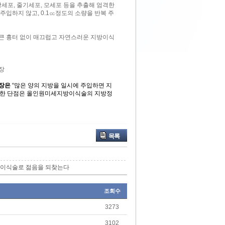
세포, 줄기세포, 모세포 등을 추출해 엄격한
주입하지 않고, 0.1㏄정도의 소량을 반복 주
 큰 흉터 없이 매끄럽고 자연스러운 지방이식
장
원장은
“많은 양의 지방을 일시에 주입하면 지
이러한 단점은 올인원미세지방이식술의 지방정
목록
방이식술로 젊음을 되찾는다
조회수
3273
3102