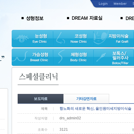
보도자료
기타강연자료
항노화의 새로운 혁신, 올인원미세지방이식술
제목
drs_admin02
작성자명
3121
조회수