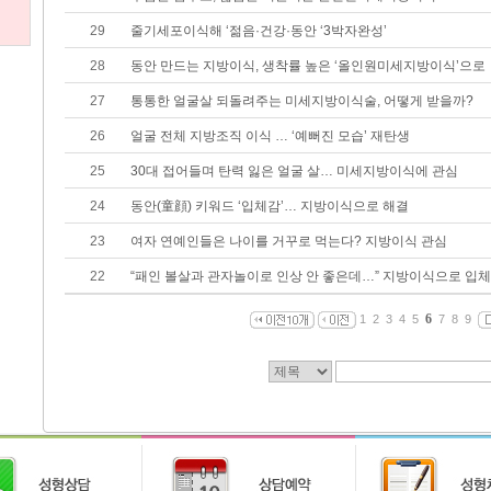
29
줄기세포이식해 ‘젊음·건강·동안 ‘3박자완성’
28
동안 만드는 지방이식, 생착률 높은 ‘올인원미세지방이식’으로
27
통통한 얼굴살 되돌려주는 미세지방이식술, 어떻게 받을까?
26
얼굴 전체 지방조직 이식 … ‘예뻐진 모습’ 재탄생
25
30대 접어들며 탄력 잃은 얼굴 살… 미세지방이식에 관심
24
동안(童顔) 키워드 ‘입체감’… 지방이식으로 해결
23
여자 연예인들은 나이를 거꾸로 먹는다? 지방이식 관심
22
“패인 볼살과 관자놀이로 인상 안 좋은데…” 지방이식으로 입
6
1
2
3
4
5
7
8
9