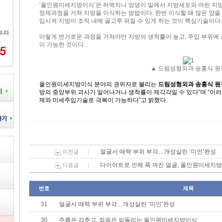
‘올인원미세지방이식’은 허벅지나 엉덩이 밑에서 지방세포와 어린 지방
정제과정을 거쳐 지방을 이식하는 방법이다. 한번 이식할 때 많은 양을 
입시켜 지방이 조직 내에 골고루 퍼질 수 있게 하는 것이 핵심기술이다.
이렇게 번거로운 과정을 거쳐야만 지방의 생착률이 높고, 주입 부위에
이 가능한 것이다.
▲
드림성형외과 송홍식 원
올인원미세지방이식 분야의 권위자로 불리는
드림성형외과 송홍식 
방의 중앙부위 괴사가 일어나거나 생착률이 제각각일 수 있다”며 “
제와 미세주입기술로 극복이 가능하다”고 밝혔다.
얼굴서 매력 부위 부각…개성살린 ‘미인’완성
이전글
다이어트로 인해 푹 꺼진 얼굴, 올인원미세지
다음글
번호
제목
31
얼굴서 매력 부위 부각…개성살린 ‘미인’완성
30
주름은 감추고, 젊음은 되돌리는 올인원미세지방이식