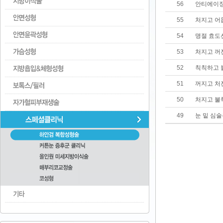
56
안티에이징의
55
처지고 어
54
명절 효도
53
처지고 꺼
52
칙칙하고 
51
꺼지고 처
50
처지고 불
49
눈 밑 심술