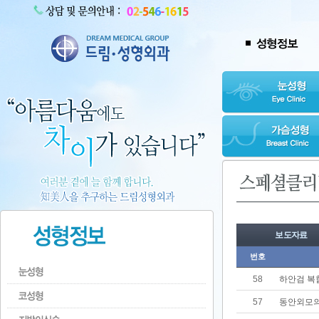
보도자료
번호
58
하안검 복
57
동안외모의 