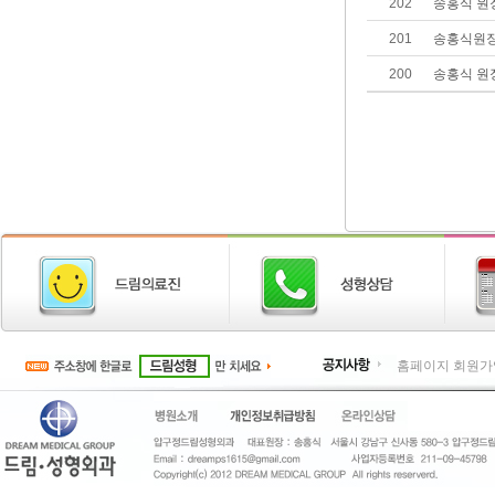
202
송홍식 원장
201
송홍식원장
200
송홍식 원
홈페이지 회원가