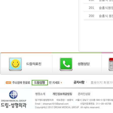
201
송홍식원장
200
송홍식 원
홈페이지 회원가