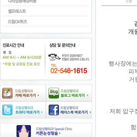
구분
개
행사장에는
피
거
저희 압구
함