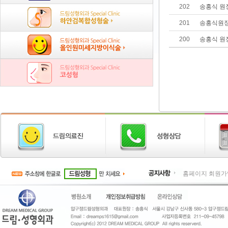
202
송홍식 원장
201
송홍식원장
200
송홍식 원
홈페이지 회원가