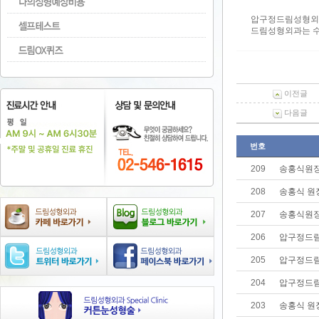
압구정드림성형외과
드림성형외과는 수
이전글
다음글
번호
209
송홍식원장
208
송홍식 원
207
송홍식원장
206
압구정드림
205
압구정드림
204
압구정드림
203
송홍식 원