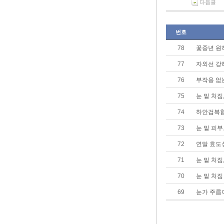
다음글
번호
78
꽃중년 원하
77
자외선 강
76
부작용 없
75
눈 밑 처
74
하안검복합
73
눈 밑 피부
72
연말 효도
71
눈 밑 처짐
70
눈 밑 처짐
69
눈가 주름