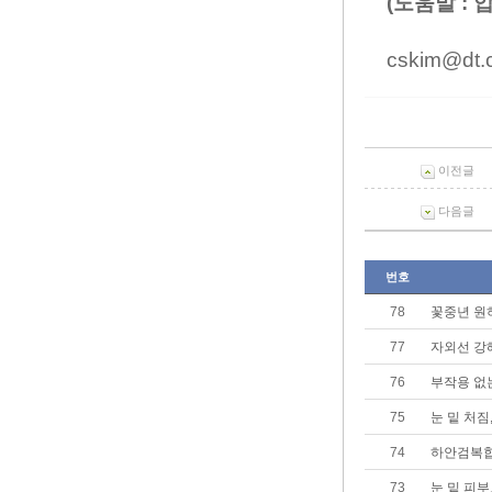
(도움말 :
cskim@dt.c
이전글
다음글
번호
78
꽃중년 원하
77
자외선 강
76
부작용 없
75
눈 밑 처
74
하안검복합
73
눈 밑 피부