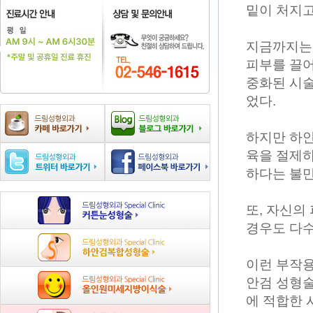
밑이 처지고
지금까지는 
피부를 끌어
중화된 시술
었다.
하지만 하안
육을 절제하
하다는 불만
또, 자신의
경우도 다수
이런 부작용
안검 성형술
에 적합한 