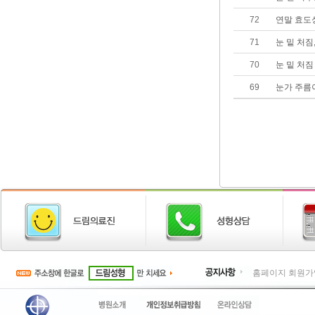
72
연말 효도
71
눈 밑 처짐
70
눈 밑 처짐
69
눈가 주름
홈페이지 회원가