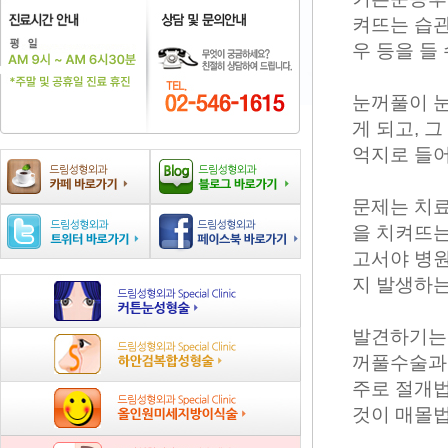
켜뜨는 습관
우 등을 들 
눈꺼풀이 눈
게 되고, 
억지로 들어
문제는 치료
을 치켜뜨는
고서야 병원
지 발생하는
발견하기는
꺼풀수술과 
주로 절개법
것이 매몰법