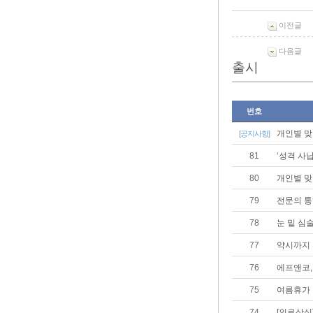
이전글
다음글
출시
번호
개인별 맞
[공지사항]
81
‘성격 사
80
개인별 맞
79
전문의 통
78
눈 밑 심
77
약시까지 
76
에프앤코,
75
여름휴가 
74
[의료상식