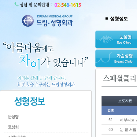
보도자료
번호
61
매부리코 
60
눈 밑 처