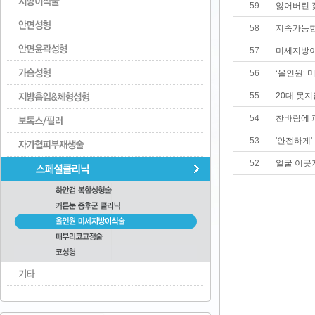
59
잃어버린 
58
지속가능한
57
미세지방이
56
‘올인원’
55
20대 못
54
찬바람에 
53
'안전하게
52
얼굴 이곳