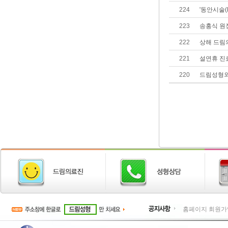
224
'동안시술(Fa
223
송홍식 원
222
상해 드림
221
설연휴 진
220
드림성형외
홈페이지 회원가