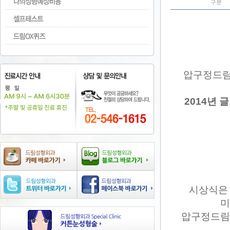
구분
압구정드림
2014년
시상식은 
미
압구정드림