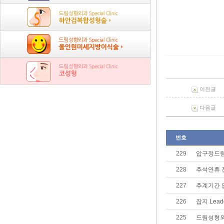
이전글
다음글
번호
229
압구정드림
228
추석연휴 
227
추계기간 
226
잡지 Lea
225
드림성형외