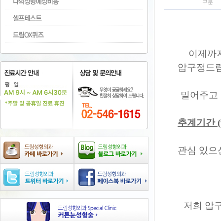
구분
이제까지
압구정드림
밀어주고 
추계기간 (
관심 있으
저희 압