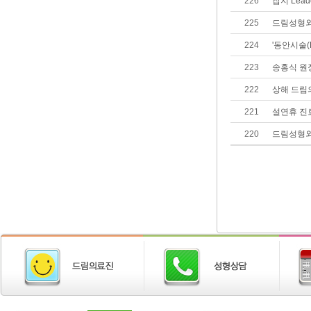
226
잡지 Lea
225
드림성형외
224
'동안시술(Fa
223
송홍식 원
222
상해 드림
221
설연휴 진
220
드림성형외