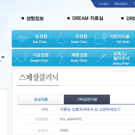
보도자료
기타강연자료
커튼눈 성형외과에서 눈 교정하세요-!!
제목
drs_admin02
작성자명
3066
조회수