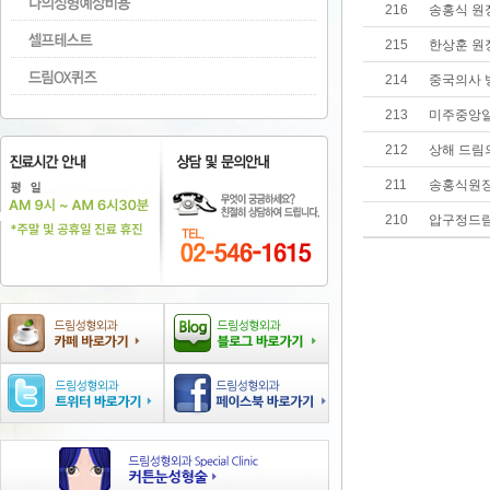
216
송홍식 원
215
한상훈 원
214
중국의사 
213
미주중앙일
212
상해 드림
211
송홍식원장
210
압구정드림