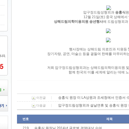
압구정드림성형외과
송홍식
원
12월 21일(토) 중국 상해에서
상해드림의학미용의원 송년행사
에 드림성형외과
행사장에는 상해드림 의료진과 지원등 
장기자랑, 공연, 마술쇼 등을 곁들여 한해를 마무리하
저희 압구정드림성형외과는 상해드림의학미용의원 및 
함께 한국의 미를 세계에 알리는 데에 
송홍식 원장 미 LA상원과 조세청에서 인증서 
이전글
압구정드림성형외과 설날연휴 및 송홍식 원장
다음글
번호
제목
219
송홍식 원장님 2014년 글로벌 경영대상 수여