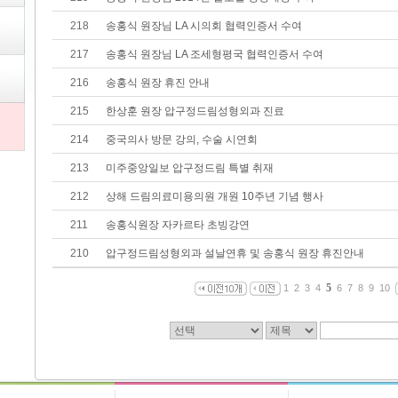
218
송홍식 원장님 LA 시의회 협력인증서 수여
217
송홍식 원장님 LA 조세형평국 협력인증서 수여
216
송홍식 원장 휴진 안내
215
한상훈 원장 압구정드림성형외과 진료
214
중국의사 방문 강의, 수술 시연회
213
미주중앙일보 압구정드림 특별 취재
212
상해 드림의료미용의원 개원 10주년 기념 행사
211
송홍식원장 자카르타 초빙강연
210
압구정드림성형외과 설날연휴 및 송홍식 원장 휴진안내
5
1
2
3
4
6
7
8
9
10