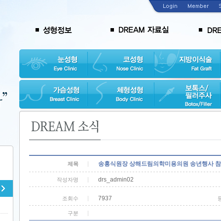
송홍식원장 상해드림의학미용의원 송년행사 
제목
drs_admin02
작성자명
7937
조회수
구분