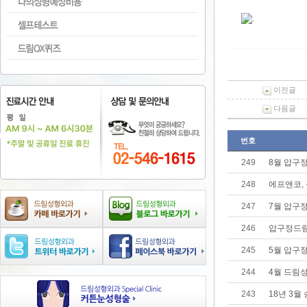
이전글
다음글
번호
249
8월 압구
248
에프앤코, 
247
7월 압구
246
압구정드림
245
5월 압구
244
4월 드림
243
18년 3월