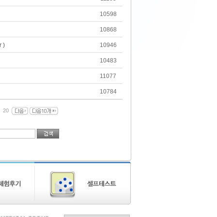
10598
10868
 )
10946
10483
11077
10784
20