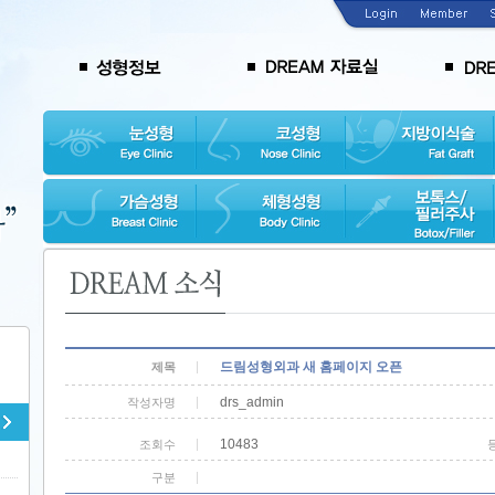
드림성형외과 새 홈페이지 오픈
제목
drs_admin
작성자명
10483
조회수
구분