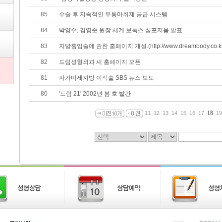
85
수술 후 지속적인 무통마취제 공급 시스템
84
박양수, 김영준 원장 세계 보톡스 심포지움 발표
83
지방흡입술에 관한 홈페이지 개설.(http://www.dreambody.co.kr
82
드림성형외과 새 홈페이지 오픈
81
자가미세지방 이식술 SBS 뉴스 보도
80
'드림 21' 2002년 봄 호 발간
18
11
12
13
14
15
16
17
19