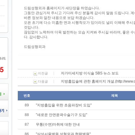
드림성형외과 홈페이지가 새단장을 하였습니다.
그동안 관심가져 주시고 기다려 주신 분들께 감사의 말씀 드립니다. 
바른 정보와 알찬 내용으로 보답 하겠습니다.
오픈 초기에 다소 미흡한 면과 시행착오가 있더라도 널리 이해해 주시길
것입니다.
끊임없이 노력하여 더욱 발전하는 모습 지켜봐 주시길 바라며, 좋은
다. 감사합니다.
드림성형외과
자가미세지방 이식술 SBS 뉴스 보도
이전글
지방흡입술에 관한 홈페이지 개설.(http://www.drea
다음글
번호
제목
89
"지방흡입을 위한 초음파장비 도입"
88
"새로운 안면윤곽수술기구 도입"
87
무통(수면)마취에 대한 안내
86
"삼성서울병원 성형외과 협력병원"