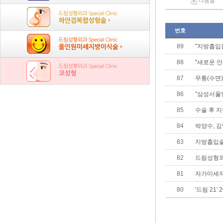
다음글
번호
89
"지방흡입
88
"새로운 
87
무통(수면
86
"삼성서울
85
수술 후 
84
박양수, 
83
지방흡입술에 
82
드림성형외
81
자가미세지
80
'드림 21'