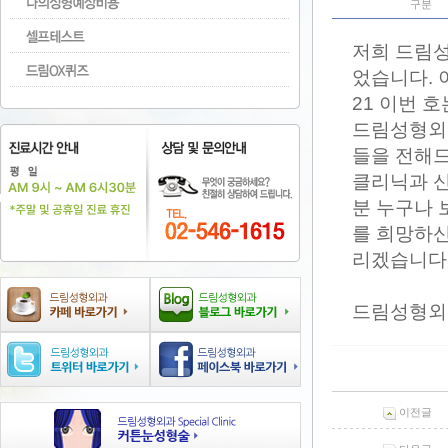
구분
저희 드림성
었습니다. 
21 이번 
드림성형외과
들을 전해드
클리닉과 
분 누구나 
를 희망하신
리겠습니다.
드림성형외
이전글