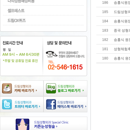
186
송홍식원장
185
드림성형외
184
송홍식원장
183
중국 성형
182
송홍식 원
181
성형체험후
180
송홍식 원