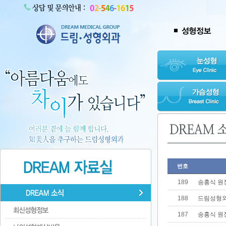
번호
189
송홍식 원
188
드림성형외과
187
송홍식 원