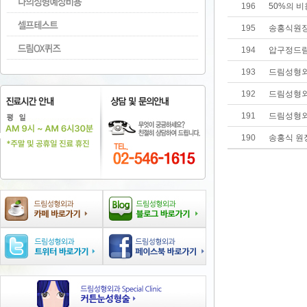
196
50%의 비
195
송홍식원장
194
압구정드
193
드림성형외
192
드림성형외
191
드림성형외과 
190
송홍식 원