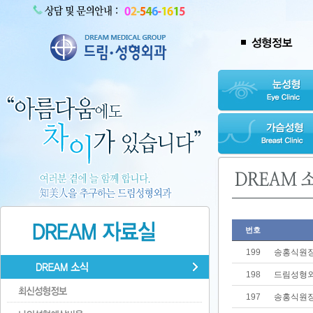
번호
199
송홍식원장
198
드림성형외
197
송홍식원장 