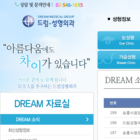
번호
199
송홍식원장
198
드림성형외
197
송홍식원장 