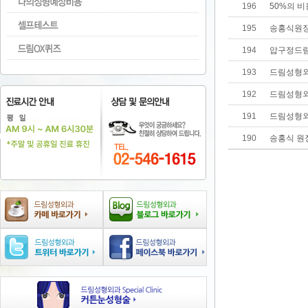
196
50%의 비
195
송홍식원장
194
압구정드
193
드림성형외
192
드림성형외
191
드림성형외과 
190
송홍식 원