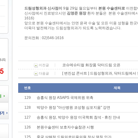
드림성형외과 신사점이
9월 29일 월요일부터
본원 수술센터로
이전합
신사점에서 진료받으시던
김영준 원장
환자 분들은 본원 수술센터에서 진료
1616)
앞으로 본원 수술센터에서는 안면 윤곽 수술 및 모든 미용 성형을 한곳
더욱더 발전해가는 드림성형외과가 되도록 노력하겠습니다.
문의전화 : 02)546-1616
코슈메슈티컬 화장품 닥터드림 오픈
이전글
[ 변진섭 콘서트 ] 드림성형외과, 닥터드림에서
다음글
번호
제목
129
송홍식 원장 ASAPS 국제위원 위촉
128
박양수 원장 "아산병원 코성형 심포지움" 강연
127
송홍식 원장, 박양수 원장 미국학회 참석 - 휴진 안내
126
본원수술센터 보호자수술참관 시행
125
중국 상해점 드림의료미용의원 정식 명칭 인가