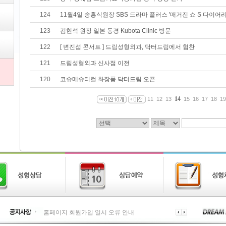
124
11월4일 송홍식원장 SBS 드라마 플러스 '매거진 쇼 S 다이어리
123
김현석 원장 일본 동경 Kubota Clinic 방문
122
[ 변진섭 콘서트 ] 드림성형외과, 닥터드림에서 협찬
121
드림성형외과 신사점 이전
120
코슈메슈티컬 화장품 닥터드림 오픈
14
11
12
13
15
16
17
18
19
홈페이지 회원가입 일시 오류 안내