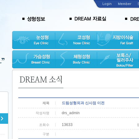
드림성형외과 신사점 이전
제목
drs_admin
작성자명
13633
조회수
구분