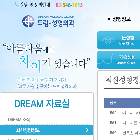
번호
562
매부리 코
561
다크써클 
560
반듯한 이