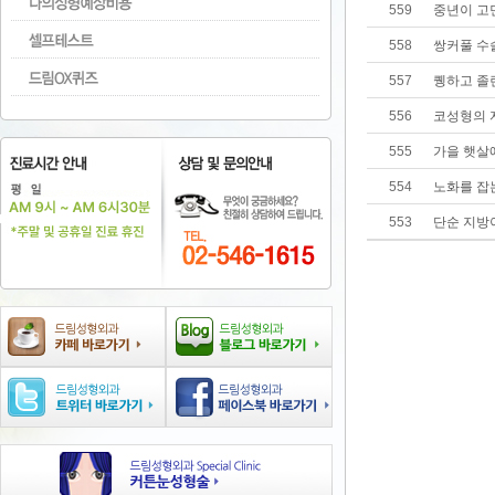
559
중년이 고
558
쌍커풀 수
557
퀭하고 졸린
556
코성형의 
555
가을 햇살
554
노화를 잡
553
단순 지방