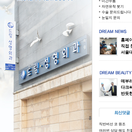
미간주름
자연유착 붓기
수술 문의드립니다
눈밑지 문의
홈페이
직접 
서울대
매부리
다크써
반듯한
직반버선 코 원조
여러번 상담 해도 