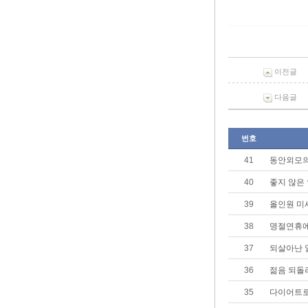
이전글
다음글
번호
41
동안외모의
40
좋지 않은
39
올인원 미
38
명절연휴에
37
되살아난 
36
젊음 되돌
35
다이어트로