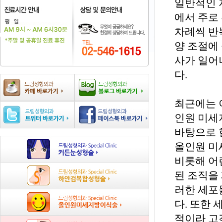
일반적인 
에서 주로
차례씩 반
양 조절에
사가 일어
다.
최근에는 
인원 미세
바탕으로 
올인원 미
비롯해 어
된 조직을
러한 세포
다. 또한
적이라 고